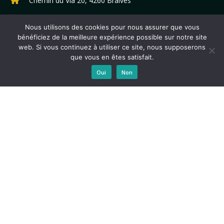
Chemin du Via 20, 4260 Braives
+3219549252
Nous utilisons des cookies pour nous assurer que vous
info@espacesamare.be
bénéficiez de la meilleure expérience possible sur notre site
web. Si vous continuez à utiliser ce site, nous supposerons
que vous en êtes satisfait.
Oui
Non
PLAN DU SITE
Programmation
Agenda des associations
A propos
Aides Services
Contactez-nous !
Billetterie