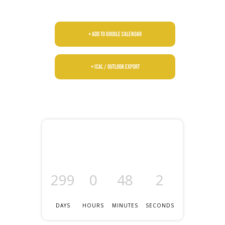
+ Add to Google Calendar
+ iCal / Outlook export
299
0
48
1
DAYS
HOURS
MINUTES
SECOND