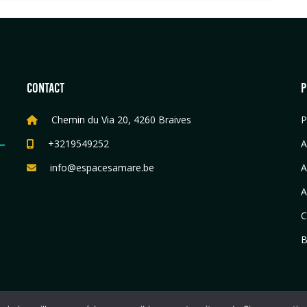
CONTACT
P
Chemin du Via 20, 4260 Braives
P
+3219549252
A
info@espacesamare.be
A
A
C
B