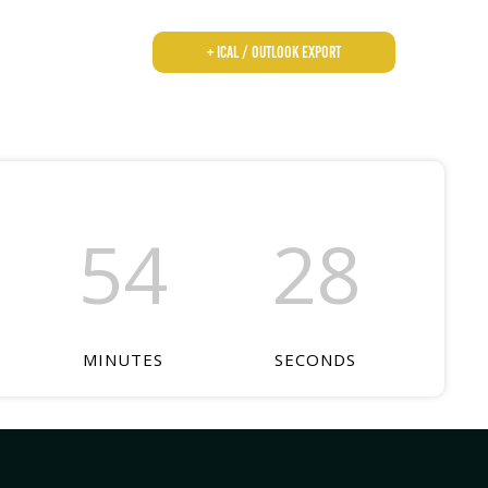
+ iCal / Outlook export
54
27
MINUTES
SECONDS