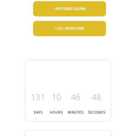
+ Add to Google Calendar
+ iCal / Outlook export
131
10
46
47
DAYS
HOURS
MINUTES
SECONDS