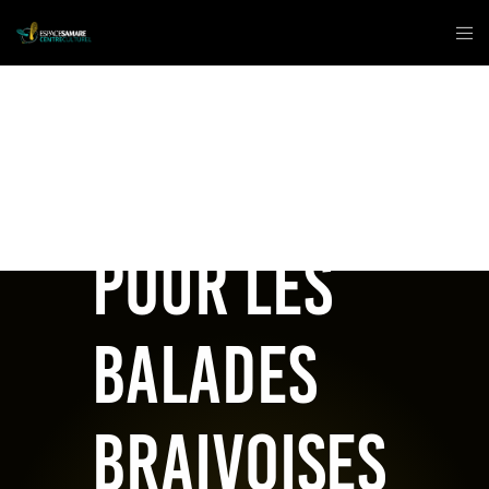
Appel aux
artistes
pour les
Balades
braivoises